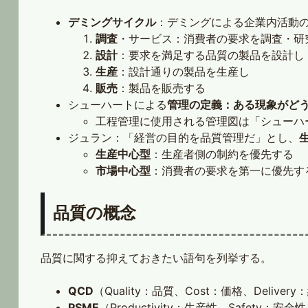
デミングサイクル
：デミングによる企業内活動
調査
・サービス：消費者の要求を調査・研
設計
：要求を満足する品質の製品を設計し
生産
：設計通りの製品を生産し
販売
：製品を販売する
シューハートによる
管理の定義：ある現象がど
工程管理に使用される管理図は「シューハ
ジュラン：「経営の目的を品質管理だ」とし、
生産中心型
：生産者側の制約を優先する
市場中心型
：消費者の要求を第一に優先す
品質の概念
品質に関する抑えておきたい語句を列挙する。
QCD
（Quality：品質、Cost：価格、Deliver
PSME
（Productivity：生産性、Safety：安全