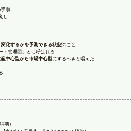
の手順
究し
う変化するかを予測できる状態
のこと
ート管理図」とも呼ばれる
生産中心型から市場中心型
にするべきと唱えた
る
y：納期）
性、Morale：モラル、Environment：環境）