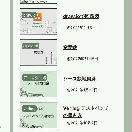
drawio
draw.ioで回路図
2021年2月3日
信号処理
窓関数
2022年2月15日
アナログ回路
ソース接地回路
2021年1月26日
Verilog テストベンチ
verilog
の書き方
2021年10月2日