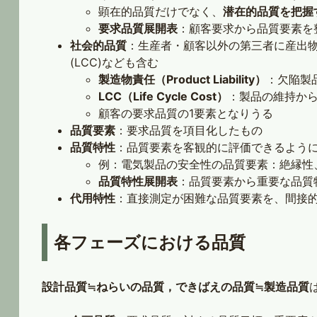
顕在的品質だけでなく、
潜在的品質を把握
要求品質展開表
：顧客要求から品質要素を
社会的品質
：生産者・顧客以外の第三者に産出
(LCC)なども含む
製造物責任（Product Liability）
：欠陥製
LCC（Life Cycle Cost）
：製品の維持か
顧客の要求品質の1要素となりうる
品質要素
：要求品質を項目化したもの
品質特性
：品質要素を客観的に評価できるよう
例：電気製品の安全性の品質要素：絶縁性
品質特性展開表
：品質要素から重要な品質
代用特性
：直接測定が困難な品質要素を、間接
各フェーズにおける品質
設計品質≒ねらいの品質，できばえの品質≒製造品質