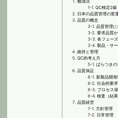
勉強法
QC検定2級
日本の品質管理の変
品質の概念
品質管理に
要求品質
各フェー
製品・サ
維持と管理
QC的考え方
ばらつきの
品質保証
新製品開発
社会的要
プロセス
検査（結
品質経営
方針管理
日常管理