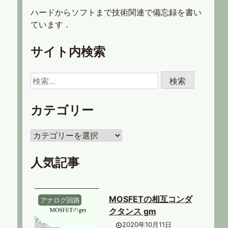
ハードからソフトまで技術関連で備忘録を書い
ています．
サイト内検索
検
索:
カテゴリー
カ
テ
ゴ
人気記事
リ
ー
MOSFETの相互コンダ
アナログ回路
クタンス gm
2020年10月11日