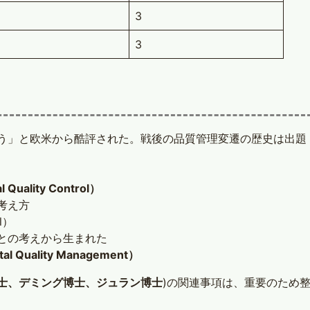
3
3
う」と欧米から酷評された。戦後の品質管理変遷の歴史は出題
uality Control）
考え方
l）
との考えから生まれた
uality Management）
士、デミング博士、ジュラン博士
)の関連事項は、重要のため