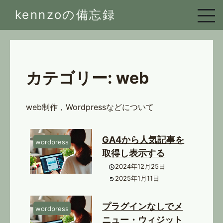
Skip
kennzoの備忘録
to
content
カテゴリー:
web
web制作，Wordpressなどについて
GA4から人気記事を
wordpress
取得し表示する
2024年12月25日
2025年1月11日
プラグインなしでメ
wordpress
ニュー・ウィジット