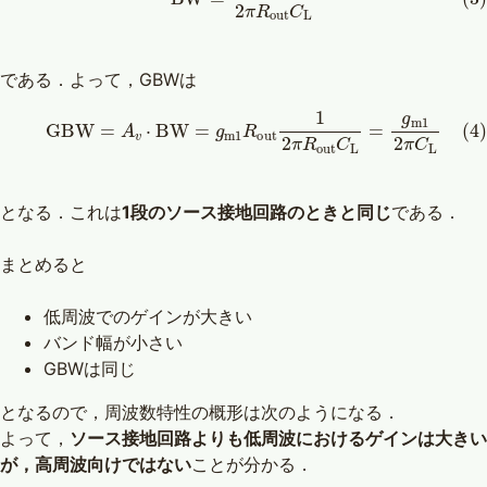
である．よって，GBWは
(4)
G
B
W
=
A
v
⋅
B
W
=
g
m
1
R
o
u
t
1
2
π
R
o
u
t
C
L
=
g
m
1
2
π
C
L
となる．これは
1段のソース接地回路のときと同じ
である．
まとめると
低周波でのゲインが大きい
バンド幅が小さい
GBWは同じ
となるので，周波数特性の概形は次のようになる．
よって，
ソース接地回路よりも低周波におけるゲインは大きい
が，高周波向けではない
ことが分かる．