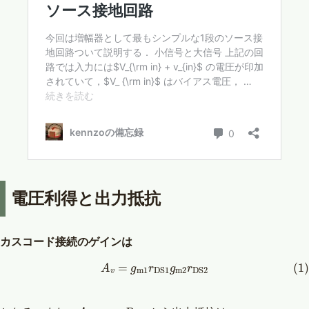
電圧利得と出力抵抗
カスコード接続のゲインは
(1)
A
v
=
g
m
1
r
D
S
1
g
m
2
r
D
S
2
A
v
=
g
m
1
R
o
u
t