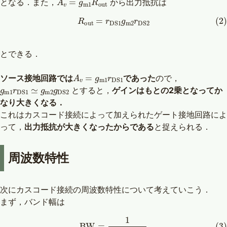
となる．また，
から出力抵抗は
(2)
R
o
u
t
=
r
D
S
1
g
m
2
r
D
S
2
とできる．
A
v
=
g
m
1
r
D
S
1
ソース接地回路では
であった
ので，
g
m
1
r
D
S
1
≃
g
m
2
g
D
S
2
とすると，
ゲインはもとの2乗となってか
なり大きくなる．
これはカスコード接続によって加えられたゲート接地回路によ
って，
出力抵抗が大きくなったからである
と捉えられる．
周波数特性
次にカスコード接続の周波数特性について考えていこう．
まず，バンド幅は
(3)
B
W
=
1
2
π
R
o
u
t
C
L