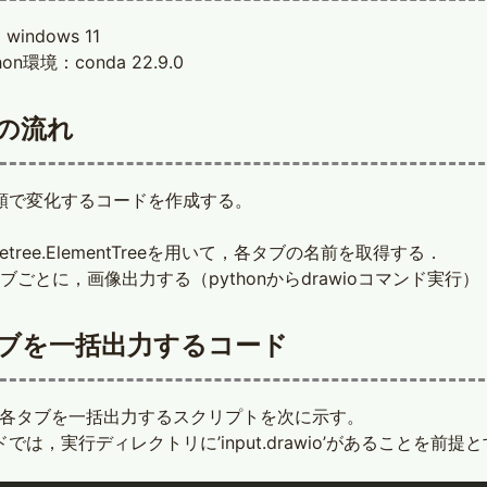
windows 11
hon環境：conda 22.9.0
の流れ
順で変化するコードを作成する。
l.etree.ElementTreeを用いて，各タブの名前を取得する．
ブごとに，画像出力する（pythonからdrawioコマンド実行）
ブを一括出力するコード
ioの各タブを一括出力するスクリプトを次に示す。
では，実行ディレクトリに’input.drawio’があることを前提