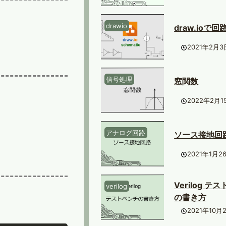
drawio
draw.ioで回
2021年2月3
信号処理
窓関数
2022年2月1
アナログ回路
ソース接地回
2021年1月2
Verilog テ
verilog
の書き方
2021年10月