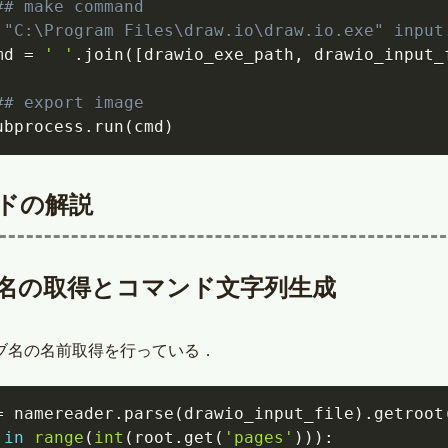
## make command
 "C:\Program Files\draw.io\draw.io.exe" input
md 
=
' '
.
join
(
[
drawio_exe_path
,
 drawio_input_
## export image
ubprocess
.
run
(
cmd
)
ドの解説
名の取得とコマンド文字列生成
ブ名の名前取得を行っている．
=
 namereader
.
parse
(
drawio_input_file
)
.
getroot
 
in
range
(
int
(
root
.
get
(
'pages'
)
)
)
: