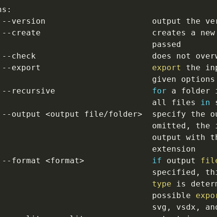
s:

 
--version
                      output the ver
 
--create
                       creates a new
                                passed

 
--check
                        does not overw
 
--export
export
 the in
                                given options

 
--recursive
for
 a folder 
                                all files 
in
 
 
--output
<
output file/folder
>
  specify the o
                                omitted, the 
                                output with t
                                extension

 
--format
<
format
>
if
 output 
fil
                                specified, th
type
 is deter
                                possible 
expo
                                svg, vsdx, an