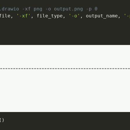
.drawio -xf png -o output.png -p 0
file
,
'-xf'
,
 file_type
,
'-o'
,
 output_name
,
'-
(
)