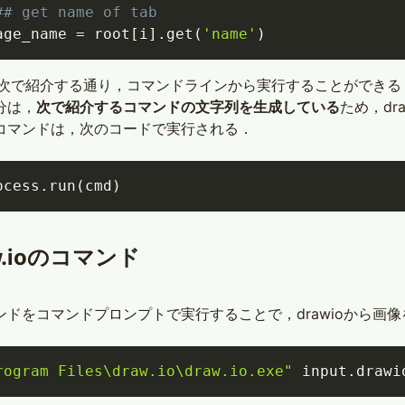
## get name of tab
age_name 
=
 root
[
i
]
.
get
(
'name'
)
ioは次で紹介する通り，コマンドラインから実行することができる
分は，
次で紹介するコマンドの文字列を生成している
ため，d
コマンドは，次のコードで実行される．
ocess
.
run
(
cmd
)
w.ioのコマンド
ンドをコマンドプロンプトで実行することで，drawioから画
rogram Files\draw.io\draw.io.exe"
 input.drawi