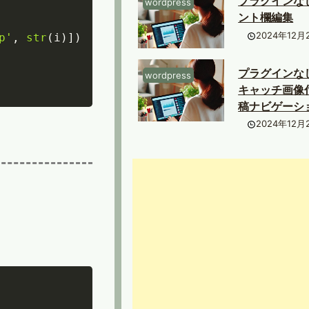
プラグインな
wordpress
ント欄編集
2024年12月
p'
,
str
(
i
)
]
)
プラグインな
wordpress
キャッチ画像
稿ナビゲーシ
2024年12月
Copy