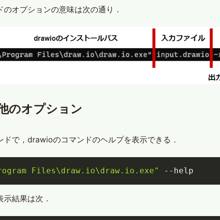
ドのオプションの意味は次の通り．
他のオプション
ンドで，drawioのコマンドのヘルプを表示できる．
rogram Files\draw.io\draw.io.exe"
--help
表示結果は次．