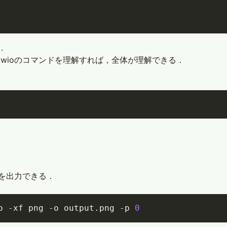
．
rawioのコマンドを理解すれば，全体が理解できる．
像を出力できる．
o 
-xf
 png 
-o
 output.png 
-p
0