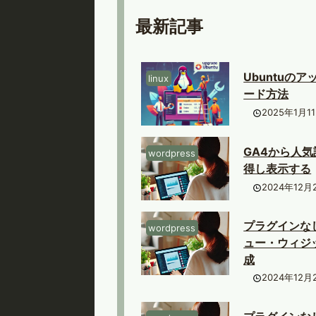
Copy
最新記事
Ubuntuのア
linux
ード方法
2025年1月1
GA4から人
wordpress
得し表示する
2024年12月
プラグインな
wordpress
ュー・ウィジ
成
2024年12月