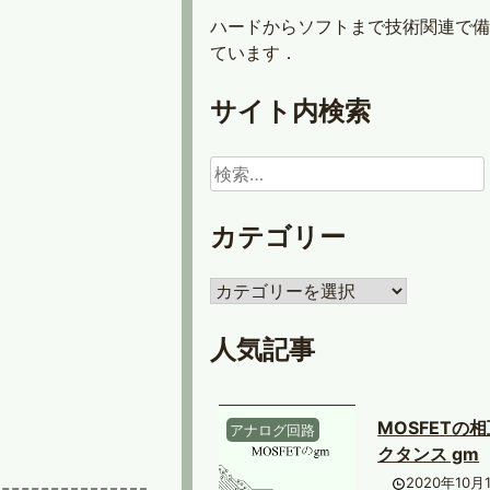
ハードからソフトまで技術関連で備
ています．
サイト内検索
検
索:
カテゴリー
カ
テ
ゴ
人気記事
リ
ー
MOSFETの
アナログ回路
クタンス gm
2020年10月