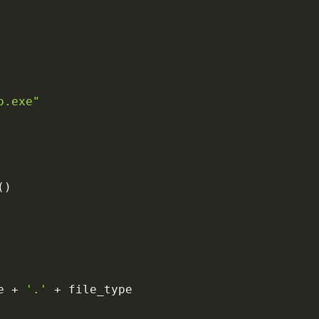
o.exe"
(
)
e 
+
'.'
+
 file_type
