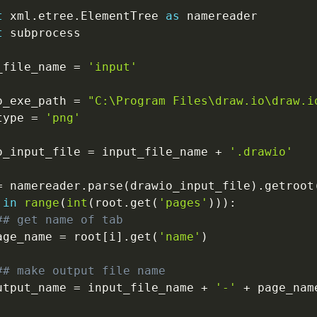
t
 xml
.
etree
.
ElementTree 
as
t
 subprocess

_file_name 
=
'input'
o_exe_path 
=
"C:\Program Files\draw.io\draw.i
type 
=
'png'
o_input_file 
=
 input_file_name 
+
'.drawio'
=
 namereader
.
parse
(
drawio_input_file
)
.
getroot
 
in
range
(
int
(
root
.
get
(
'pages'
)
)
)
:
## get name of tab
age_name 
=
 root
[
i
]
.
get
(
'name'
)
## make output file name
utput_name 
=
 input_file_name 
+
'-'
+
 page_nam