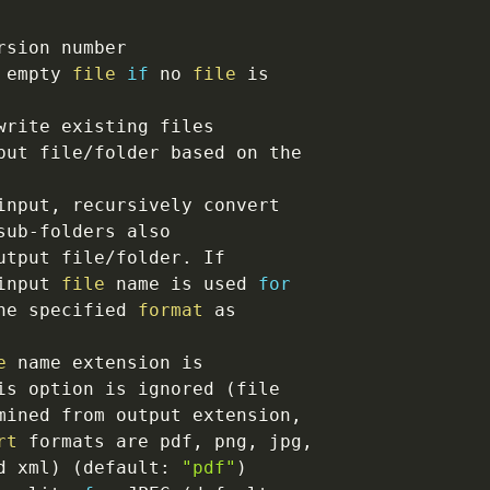
sion number

 empty 
file
if
 no 
file
 is

rite existing files

put file/folder based on the

input, recursively convert

sub-folders also

utput file/folder. If

input 
file
 name is used 
for
he specified 
format
 as

e
 name extension is

is option is ignored 
(
file

mined from output extension,

rt
 formats are pdf, png, jpg,

d xml
)
(
default: 
"pdf"
)