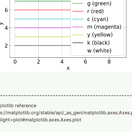
lotlib reference
s://matplotlib.org/stable/api/_as_gen/matplotlib.axes.Axes.
light=plot#matplotlib.axes.Axes.plot