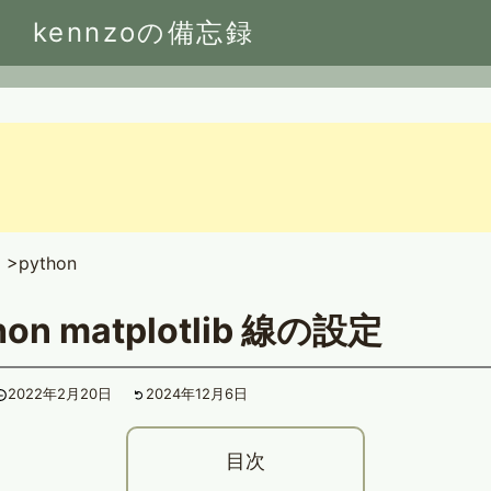
Skip
kennzoの備忘録
to
content
E
python
hon matplotlib 線の設定
2022年2月20日
2024年12月6日
目次