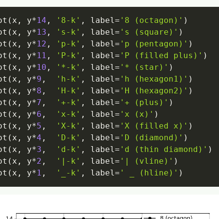
ot
(
x
,
 y
*
14
,
'8-k'
,
 label
=
'8 (octagon)'
)
ot
(
x
,
 y
*
13
,
's-k'
,
 label
=
's (square)'
)
ot
(
x
,
 y
*
12
,
'p-k'
,
 label
=
'p (pentagon)'
)
ot
(
x
,
 y
*
11
,
'P-k'
,
 label
=
'P (filled plus)'
)
ot
(
x
,
 y
*
10
,
'*-k'
,
 label
=
'* (star)'
)
ot
(
x
,
 y
*
9
,
'h-k'
,
 label
=
'h (hexagon1)'
)
ot
(
x
,
 y
*
8
,
'H-k'
,
 label
=
'H (hexagon2)'
)
ot
(
x
,
 y
*
7
,
'+-k'
,
 label
=
'+ (plus)'
)
ot
(
x
,
 y
*
6
,
'x-k'
,
 label
=
'x (x)'
)
ot
(
x
,
 y
*
5
,
'X-k'
,
 label
=
'X (filled x)'
)
ot
(
x
,
 y
*
4
,
'D-k'
,
 label
=
'D (diamond)'
)
ot
(
x
,
 y
*
3
,
'd-k'
,
 label
=
'd (thin diamond)'
)
ot
(
x
,
 y
*
2
,
'|-k'
,
 label
=
'| (vline)'
)
ot
(
x
,
 y
*
1
,
'_-k'
,
 label
=
' _ (hline)'
)