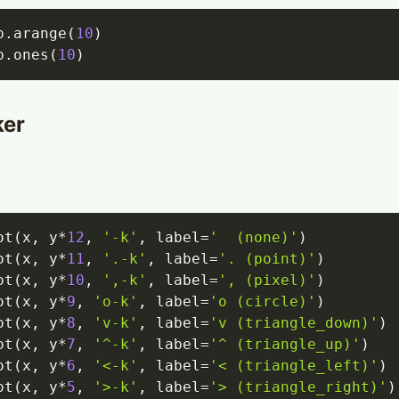
p
.
arange
(
10
)
p
.
ones
(
10
)
ker
ot
(
x
,
 y
*
12
,
'-k'
,
 label
=
'  (none)'
)
ot
(
x
,
 y
*
11
,
'.-k'
,
 label
=
'. (point)'
)
ot
(
x
,
 y
*
10
,
',-k'
,
 label
=
', (pixel)'
)
ot
(
x
,
 y
*
9
,
'o-k'
,
 label
=
'o (circle)'
)
ot
(
x
,
 y
*
8
,
'v-k'
,
 label
=
'v (triangle_down)'
)
ot
(
x
,
 y
*
7
,
'^-k'
,
 label
=
'^ (triangle_up)'
)
ot
(
x
,
 y
*
6
,
'<-k'
,
 label
=
'< (triangle_left)'
)
ot
(
x
,
 y
*
5
,
'>-k'
,
 label
=
'> (triangle_right)'
)