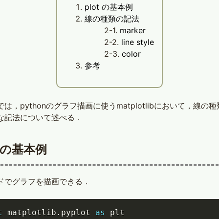
plot の基本例
線の種類の記法
marker
line style
color
参考
は，pythonのグラフ描画に使うmatplotlibにおいて，線の
な記法について述べる．
t の基本例
ドでグラフを描画できる．
t
 matplotlib
.
pyplot 
as
 plt
