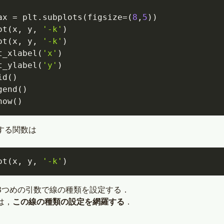
ax 
=
 plt
.
subplots
(
figsize
=
(
8
,
5
)
)
ot
(
x
,
 y
,
'-k'
)
ot
(
x
,
 y
,
'-k'
)
t_xlabel
(
'x'
)
t_ylabel
(
'y'
)
id
(
)
gend
(
)
how
(
)
する関数は
ot
(
x
,
 y
,
'-k'
)
3つめの引数で線の種類を設定する．
は，
この線の種類の設定を網羅する
．