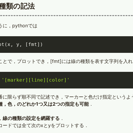
種類の記法
に，pythonでは
ot
(
x
,
 y
,
[
fmt
]
)
ことで，プロットでき，[fmt]には線の種類を表す文字列を入
'[marker][line][color]'
番に限らず順不同で記述でき，マーカーと色だけ指定というよ
種，色，のどれか1つ又は2つの指定も可能
．
，
線の種類の設定を網羅する
．
コードでは全て次のxとyをプロットする．