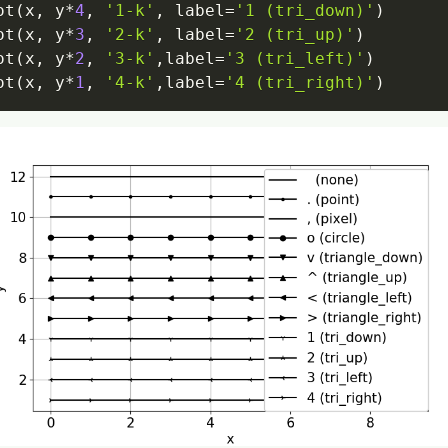
ot
(
x
,
 y
*
4
,
'1-k'
,
 label
=
'1 (tri_down)'
)
ot
(
x
,
 y
*
3
,
'2-k'
,
 label
=
'2 (tri_up)'
)
ot
(
x
,
 y
*
2
,
'3-k'
,
label
=
'3 (tri_left)'
)
ot
(
x
,
 y
*
1
,
'4-k'
,
label
=
'4 (tri_right)'
)