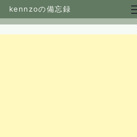
Skip
kennzoの備忘録
to
content