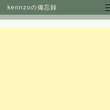
Skip
kennzoの備忘録
to
content