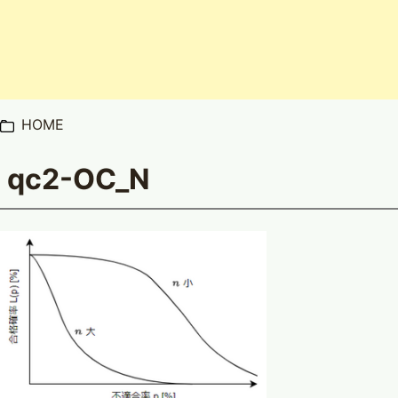
HOME
qc2-OC_N