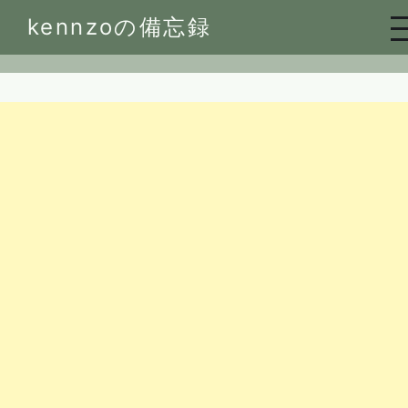
Skip
kennzoの備忘録
to
content