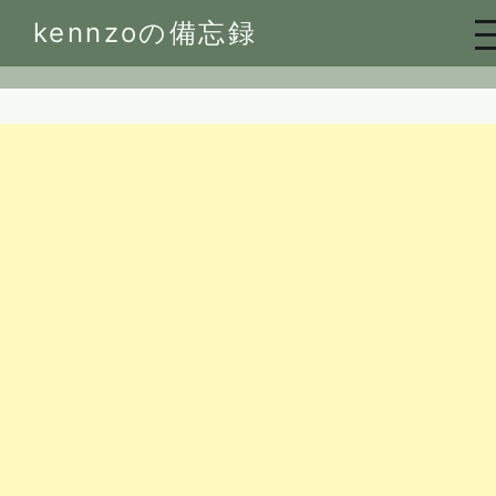
Skip
kennzoの備忘録
to
content