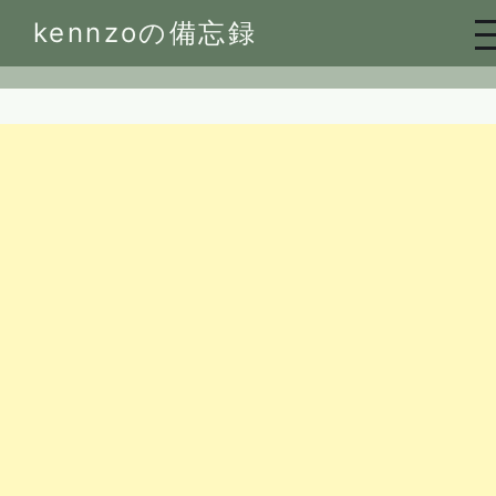
Skip
kennzoの備忘録
to
content