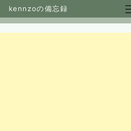
Skip
kennzoの備忘録
to
content