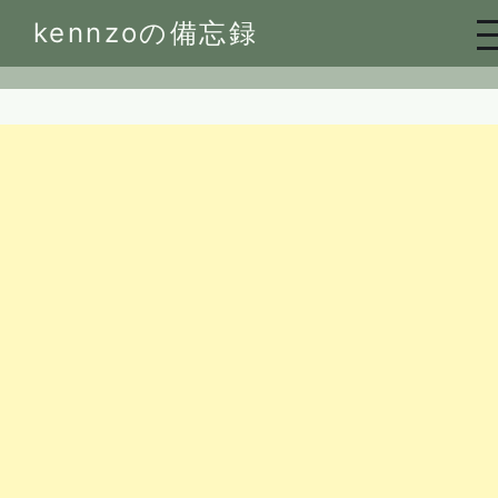
Skip
kennzoの備忘録
to
content