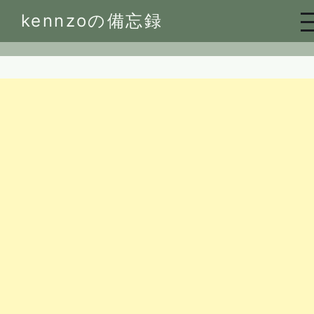
Skip
kennzoの備忘録
to
content