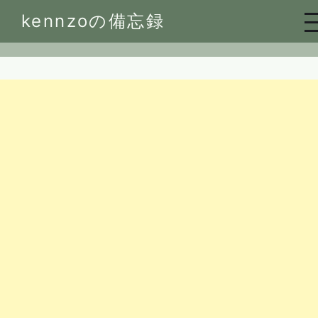
Skip
kennzoの備忘録
to
content