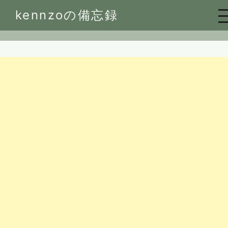
Skip
kennzoの備忘録
to
content