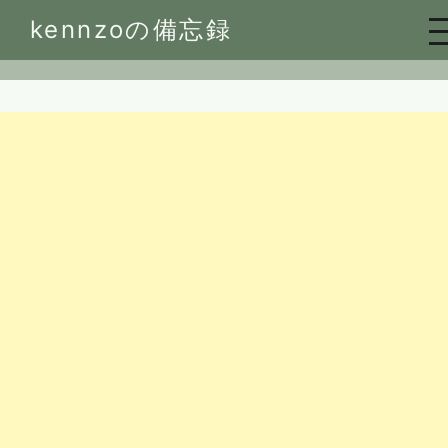
Skip
kennzoの備忘録
to
content