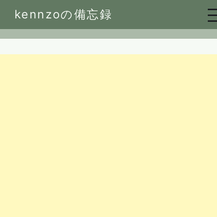
Skip
kennzoの備忘録
to
content