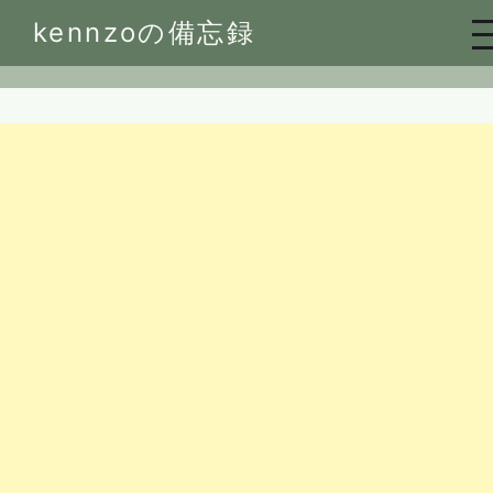
Skip
kennzoの備忘録
to
content