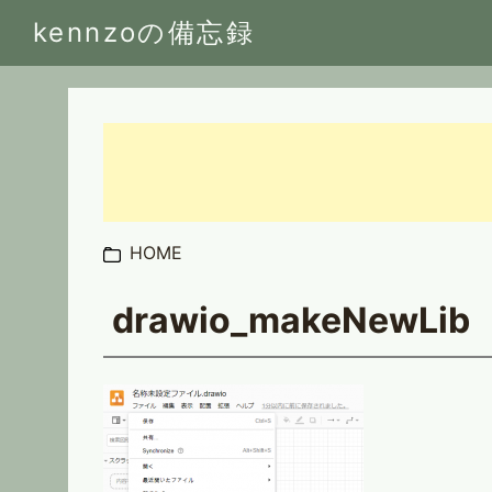
kennzoの備忘録
HOME
drawio_makeNewLib