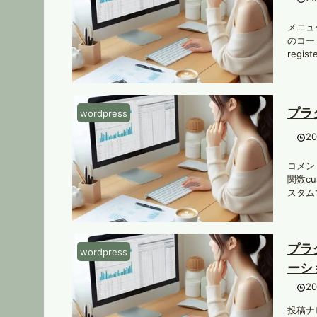
メニュー
のコード
regi
プラ
wordpress
2
コメント
関数cu
スタムで
プラ
wordpress
ーシ
2
投稿ナビ