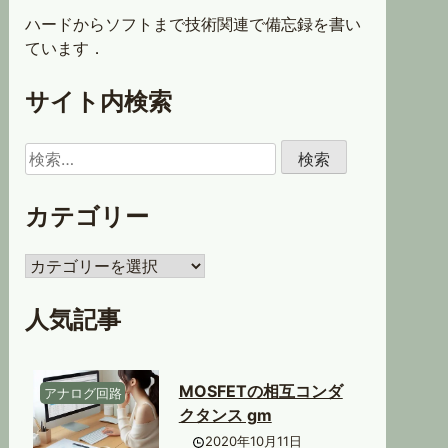
ハードからソフトまで技術関連で備忘録を書い
ています．
サイト内検索
検
索:
カテゴリー
カ
テ
ゴ
人気記事
リ
ー
MOSFETの相互コンダ
アナログ回路
クタンス gm
2020年10月11日