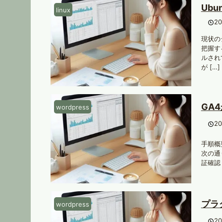
Ub
linux
2
現状の
把握す
ルされ
が […]
GA
wordpress
2
手順概要
次の通り
証確認 上
プラ
wordpress
2