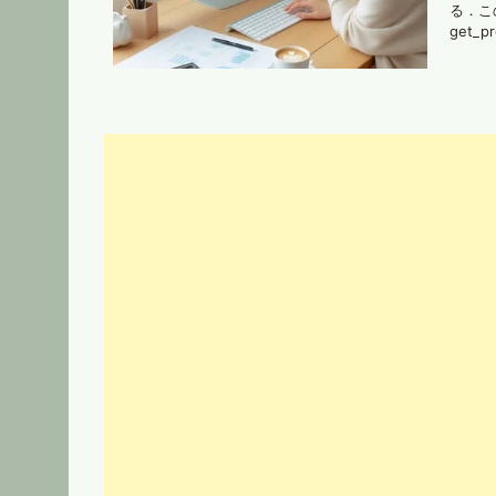
る．この
get_p