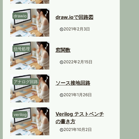
drawio
draw.ioで回路図
2021年2月3日
信号処理
窓関数
2022年2月15日
アナログ回路
ソース接地回路
2021年1月26日
Verilog テストベンチ
verilog
の書き方
2021年10月2日