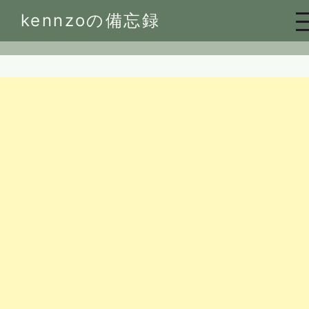
Skip
kennzoの備忘録
to
content