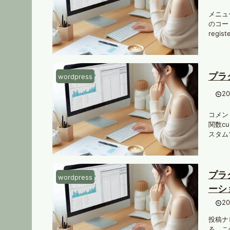
メニュー
のコード
regi
プラ
wordpress
2
コメント
関数cu
スタムで
プラ
wordpress
ーシ
2
投稿ナビ
る．この