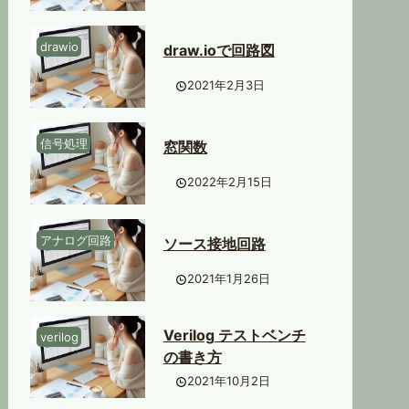
drawio
draw.ioで回路図
2021年2月3日
信号処理
窓関数
2022年2月15日
アナログ回路
ソース接地回路
2021年1月26日
Verilog テストベンチ
verilog
の書き方
2021年10月2日