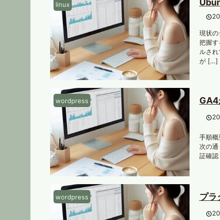
Ub
linux
2
現状の
把握す
ルされ
が […]
GA
wordpress
2
手順概要
次の通り
証確認 上
プラ
wordpress
2