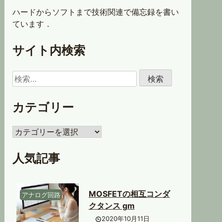
ハードからソフトまで技術関連で備忘録を書い
ています．
サイト内検索
検
索:
カテゴリー
カ
テ
ゴ
人気記事
リ
ー
MOSFETの相互コンダ
アナログ回路
クタンス gm
2020年10月11日