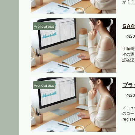
が […]
GA
wordpress
2
手順概要
次の通り
証確認 上
プラ
wordpress
2
メニュー
のコード
regi