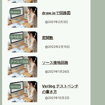
drawio
draw.ioで回路図
2021年2月3日
信号処理
窓関数
2022年2月15日
アナログ回路
ソース接地回路
2021年1月26日
Verilog テストベンチ
verilog
の書き方
2021年10月2日