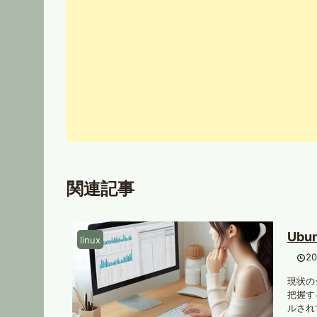
関連記事
Ub
linux
2
現状の
把握す
ルされ