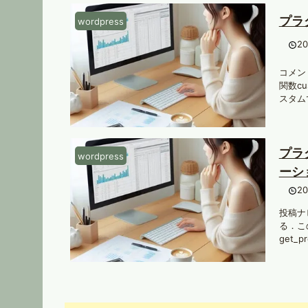
プラ
wordpress
2
コメント
関数cu
スタムで
プラ
wordpress
ーシ
2
投稿ナビ
る．この
get_p