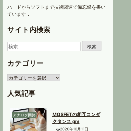
ハードからソフトまで技術関連で備忘録を書い
ています．
サイト内検索
検
索:
カテゴリー
カ
テ
ゴ
人気記事
リ
ー
MOSFETの相互コンダ
アナログ回路
クタンス gm
2020年10月11日