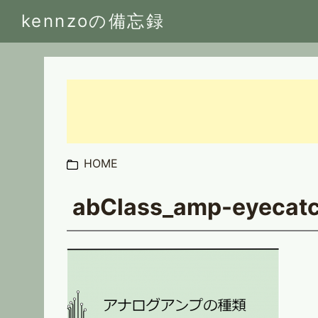
kennzoの備忘録
HOME
abClass_amp-eyecat