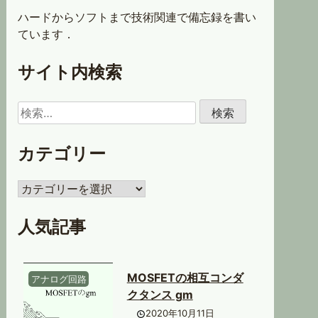
ハードからソフトまで技術関連で備忘録を書い
ています．
サイト内検索
検
索:
カテゴリー
カ
テ
ゴ
人気記事
リ
ー
MOSFETの相互コンダ
アナログ回路
クタンス gm
2020年10月11日