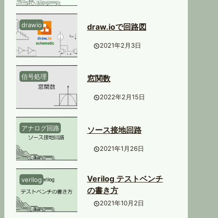
drawio
draw.ioで回路図
2021年2月3日
信号処理
窓関数
2022年2月15日
アナログ回路
ソース接地回路
2021年1月26日
Verilog テストベンチ
verilog
の書き方
2021年10月2日